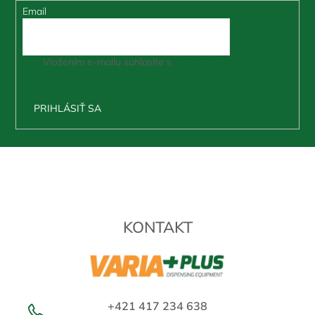
Email
Vložením e-mailu súhlasíte s
podmienkami ochrany
osobných údajov
PRIHLÁSIŤ SA
Z
á
p
ä
t
KONTAKT
i
e
+421 417 234 638