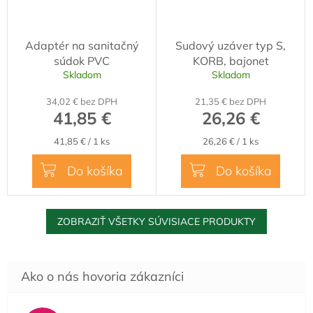
Adaptér na sanitačný
Sudový uzáver typ S,
súdok PVC
KORB, bajonet
Skladom
Skladom
34,02 € bez DPH
21,35 € bez DPH
41,85 €
26,26 €
Jednotková
Jednotková
41,85 € / 1 ks
26,26 € / 1 ks
cena:
cena:
Do košíka
Do košíka
ZOBRAZIŤ VŠETKY SÚVISIACE PRODUKTY