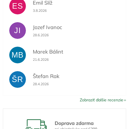
Emil Slíž
ES
Hodnotenie obchodu je 5 z 5 hviezdičiek.
3.8.2026
Jozef Ivanoc
JI
Hodnotenie obchodu je 5 z 5 hviezdičiek.
28.6.2026
Marek Bálint
MB
Hodnotenie obchodu je 5 z 5 hviezdičiek.
21.6.2026
Štefan Rak
ŠR
Hodnotenie obchodu je 5 z 5 hviezdičiek.
28.4.2026
Zobraziť ďalšie recenzie