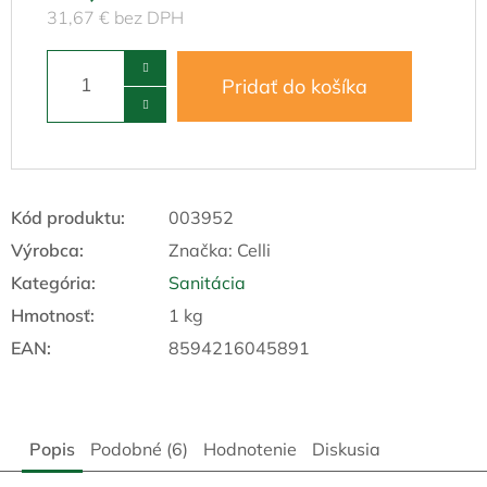
31,67 € bez DPH
Pridať do košíka
Kód produktu:
003952
Výrobca:
Značka:
Celli
Kategória
:
Sanitácia
Hmotnosť
:
1 kg
EAN
:
8594216045891
Popis
Podobné (6)
Hodnotenie
Diskusia