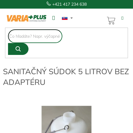
Prejsť
+421 417 234 638
na
obsah
NÁKUP
KOŠÍK
SANITAČNÝ SÚDOK 5 LITROV BEZ
ADAPTÉRU