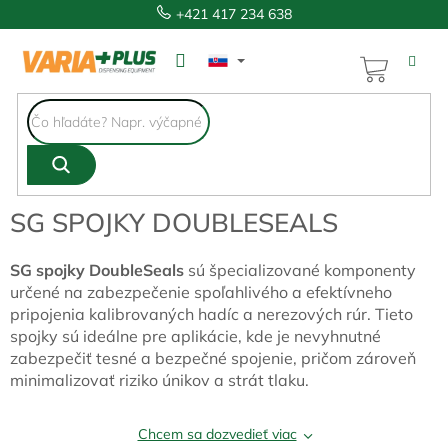
Prejsť
+421 417 234 638
na
obsah
NÁKUP
KOŠÍK
SG SPOJKY DOUBLESEALS
SG spojky DoubleSeals
sú špecializované komponenty
určené na zabezpečenie spoľahlivého a efektívneho
pripojenia kalibrovaných hadíc a nerezových rúr. Tieto
spojky sú ideálne pre aplikácie, kde je nevyhnutné
zabezpečiť tesné a bezpečné spojenie, pričom zároveň
minimalizovať riziko únikov a strát tlaku.
Chcem sa dozvedieť viac