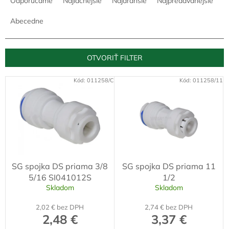
Odporúčame
Najlacnejšie
Najdrahšie
Najpredávanejšie
d
e
Abecedne
n
i
e
OTVORIŤ FILTER
p
r
V
Kód:
011258/C
Kód:
011258/11
o
ý
d
p
u
i
k
s
t
p
o
r
v
o
SG spojka DS priama 3/8
SG spojka DS priama 11
d
5/16 SI041012S
1/2
u
Skladom
Skladom
k
t
2,02 € bez DPH
2,74 € bez DPH
o
2,48 €
3,37 €
v