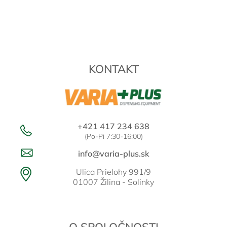
v
l
Z
á
á
d
p
a
ä
c
t
i
KONTAKT
i
e
e
p
r
v
k
y
+421 417 234 638
v
(Po-Pi 7:30-16:00)
ý
p
info@varia-plus.sk
i
s
Ulica Prielohy 991/9
u
01007 Žilina - Solinky
O SPOLOČNOSTI