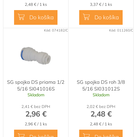
Jednotková
Jednotková
2,48 € / 1 ks
3,37 € / 1 ks
cena:
cena:
Do košíka
Do košíka
Kód:
074182/C
Kód:
011260/C
SG spojka DS priama 1/2
SG spojka DS roh 3/8
5/16 SI041016S
5/16 SI031012S
Skladom
Skladom
2,41 € bez DPH
2,02 € bez DPH
2,96 €
2,48 €
Jednotková
Jednotková
2,96 € / 1 ks
2,48 € / 1 ks
cena:
cena:
Do košíka
Do košíka