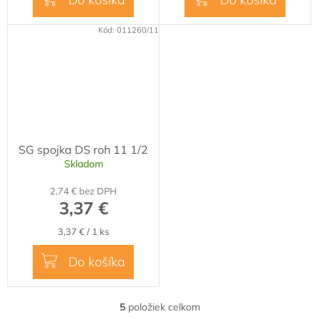
Kód:
011260/11
SG spojka DS roh 11 1/2
Skladom
2,74 € bez DPH
3,37 €
Jednotková
3,37 € / 1 ks
cena:
Do košíka
5
položiek celkom
O