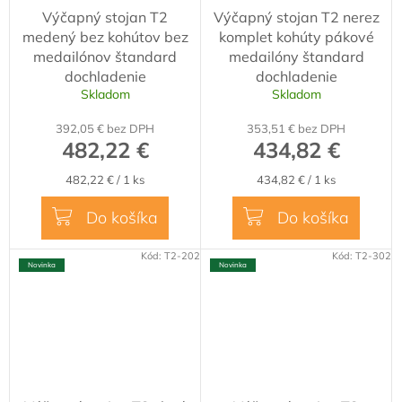
Výčapný stojan T2
Výčapný stojan T2 nerez
medený bez kohútov bez
komplet kohúty pákové
medailónov štandard
medailóny štandard
dochladenie
dochladenie
Skladom
Skladom
392,05 € bez DPH
353,51 € bez DPH
482,22 €
434,82 €
Jednotková
Jednotková
482,22 € / 1 ks
434,82 € / 1 ks
cena:
cena:
Do košíka
Do košíka
Kód:
T2-202
Kód:
T2-302
Novinka
Novinka