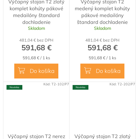
Výčapný stojan T2 zlatý
Výčapný stojan T2
komplet kohúty pákové
medený komplet kohúty
medailóny štandard
pákové medailóny
dochladenie
štandard dochladenie
Skladom
Skladom
481,04 € bez DPH
481,04 € bez DPH
591,68 €
591,68 €
Jednotková
Jednotková
591,68 € / 1 ks
591,68 € / 1 ks
cena:
cena:
Do košíka
Do košíka
Kód:
T2-102/P7
Kód:
T2-202/P7
Novinka
Novinka
Výčapný stojan T2 nerez
Výčapný stojan T2 zlatý