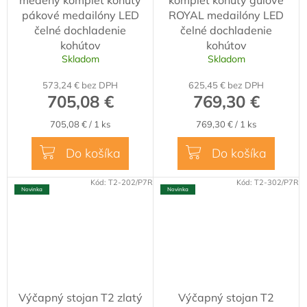
pákové medailóny LED
ROYAL medailóny LED
čelné dochladenie
čelné dochladenie
kohútov
kohútov
Skladom
Skladom
573,24 € bez DPH
625,45 € bez DPH
705,08 €
769,30 €
Jednotková
Jednotková
705,08 € / 1 ks
769,30 € / 1 ks
cena:
cena:
Do košíka
Do košíka
Kód:
T2-202/P7R
Kód:
T2-302/P7R
Novinka
Novinka
Výčapný stojan T2 zlatý
Výčapný stojan T2