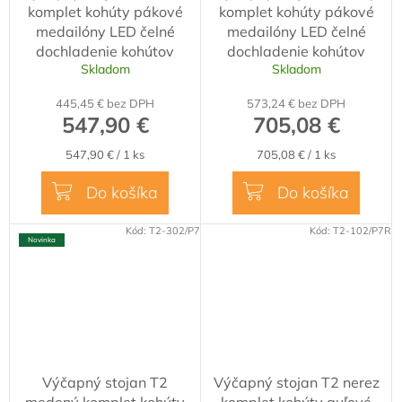
komplet kohúty pákové
komplet kohúty pákové
medailóny LED čelné
medailóny LED čelné
dochladenie kohútov
dochladenie kohútov
Skladom
Skladom
445,45 € bez DPH
573,24 € bez DPH
547,90 €
705,08 €
Jednotková
Jednotková
547,90 € / 1 ks
705,08 € / 1 ks
cena:
cena:
Do košíka
Do košíka
Kód:
T2-302/P7
Kód:
T2-102/P7R
Novinka
Výčapný stojan T2
Výčapný stojan T2 nerez
medený komplet kohúty
komplet kohúty guľové