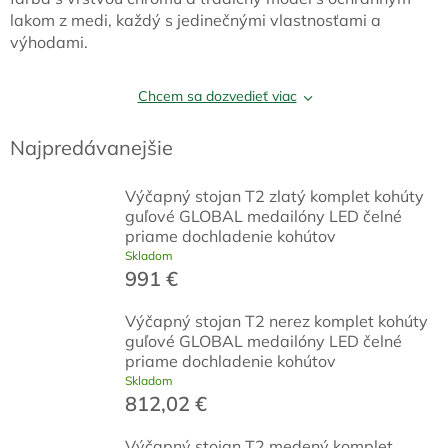
lakom z medi, každý s jedinečnými vlastnosťami a
výhodami.
Chcem sa dozvedieť viac
Najpredávanejšie
Výčapný stojan T2 zlatý komplet kohúty
guľové GLOBAL medailóny LED čelné
priame dochladenie kohútov
Skladom
991 €
Výčapný stojan T2 nerez komplet kohúty
guľové GLOBAL medailóny LED čelné
priame dochladenie kohútov
Skladom
812,02 €
Výčapný stojan T2 medený komplet