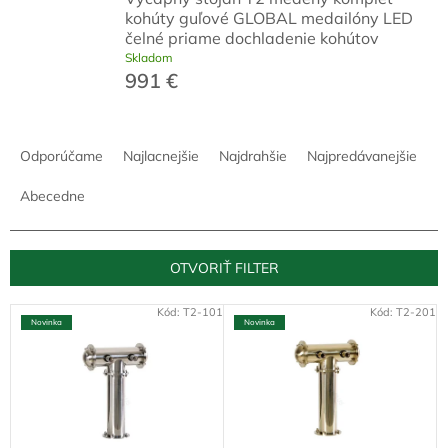
kohúty guľové GLOBAL medailóny LED
čelné priame dochladenie kohútov
Skladom
991 €
R
a
Odporúčame
Najlacnejšie
Najdrahšie
Najpredávanejšie
d
e
Abecedne
n
i
e
OTVORIŤ FILTER
p
r
V
Kód:
T2-101
Kód:
T2-201
o
Novinka
Novinka
ý
d
p
u
i
k
s
t
p
o
r