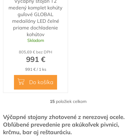
Výčapný stojan T2
D
medený komplet kohúty
A
guľové GLOBAL
R
medailóny LED čelné
M
priame dochladenie
kohútov
O
Skladom
805,69 € bez DPH
991 €
Jednotková
991 € / 1 ks
cena:
Do košíka
15
položiek celkom
O
v
l
Výčapné stojany zhotovené z nerezovej ocele.
á
Obľúbené prevedenie pre akúkoľvek pivnici,
d
krčmu, bar aj reštauráciu.
a