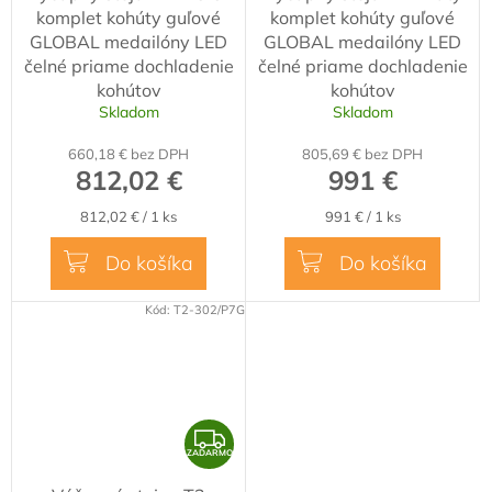
komplet kohúty guľové
komplet kohúty guľové
A
A
GLOBAL medailóny LED
GLOBAL medailóny LED
R
R
čelné priame dochladenie
čelné priame dochladenie
M
M
kohútov
kohútov
Skladom
Skladom
O
O
660,18 € bez DPH
805,69 € bez DPH
812,02 €
991 €
Jednotková
Jednotková
812,02 € / 1 ks
991 € / 1 ks
cena:
cena:
Do košíka
Do košíka
Kód:
T2-302/P7G
Z
ZADARMO
A